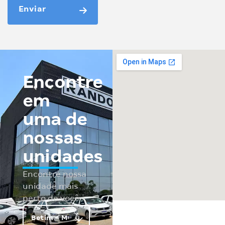
Enviar
Encontre
em
uma de
nossas
unidades
Encontre nossa
unidade mais
perto de você