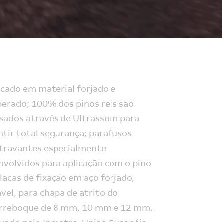
icado em material forjado e
erado; 100% dos pinos reis são
isados através de Ultrassom para
ntir total segurança; parafusos
travantes especialmente
nvolvidos para aplicação com o pino
placas de fixação em aço forjado,
vel, para chapa de atrito do
rreboque de 8 mm, 10 mm e 12 mm.