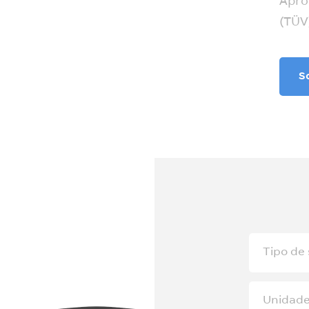
Apro
(TÜV
S