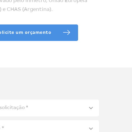
vado pelo Inmetro, União Européia
) e CHAS (Argentina).
olicite um orçamento