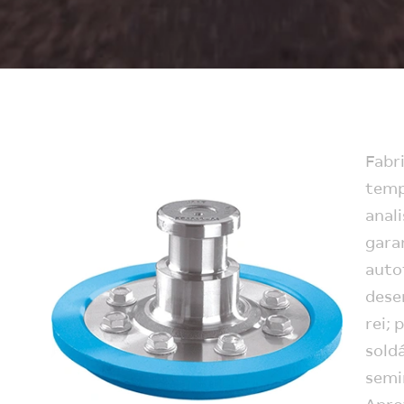
Fabr
temp
anal
gara
auto
dese
rei; 
soldá
semi