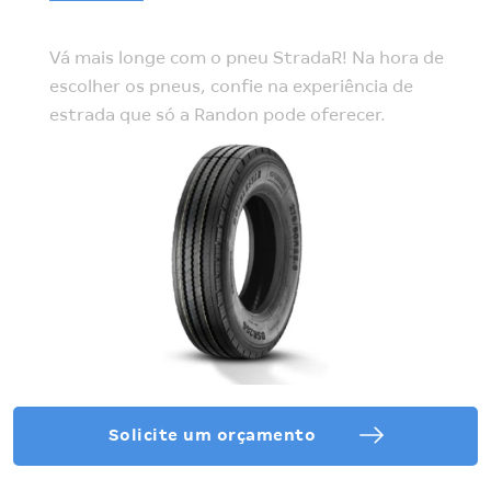
Vá mais longe com o pneu StradaR! Na hora de
escolher os pneus, confie na experiência de
estrada que só a Randon pode oferecer.
Solicite um orçamento